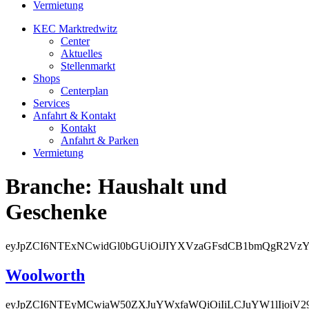
Vermietung
KEC Marktredwitz
Center
Aktuelles
Stellenmarkt
Shops
Centerplan
Services
Anfahrt & Kontakt
Kontakt
Anfahrt & Parken
Vermietung
Branche:
Haushalt und
Geschenke
eyJpZCI6NTExNCwidGl0bGUiOiJIYXVzaGFsdCB1bmQgR2VzY2hl
Woolworth
eyJpZCI6NTEyMCwiaW50ZXJuYWxfaWQiOiIiLCJuYW1lIjoiV